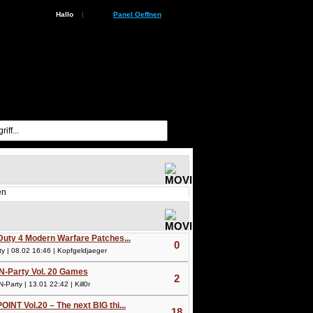
Hallo
|
Panel Oeffnen
en
 Duty 4 Modern Warfare Patches...
0
 | 08.02 16:46 | Kopfgeldjaeger
N-Party Vol. 20 Games
2
arty | 13.01 22:42 | Kill0r
OINT Vol.20 – The next BIG thi...
18