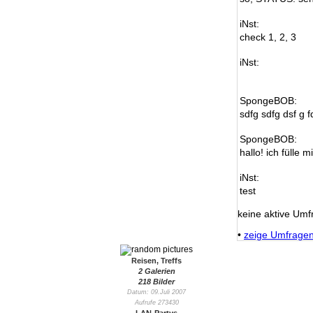
iNst:
check 1, 2, 3
iNst:
SpongeBOB:
sdfg sdfg dsf g f
SpongeBOB:
hallo! ich fülle m
iNst:
test
keine aktive Umf
•
zeige Umfrage
Reisen, Treffs
2 Galerien
218 Bilder
Datum: 09.Juli 2007
Aufrufe 273430