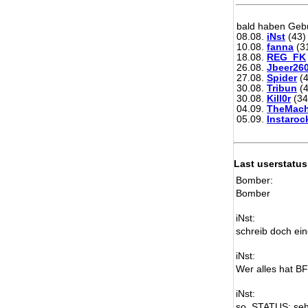
bald haben Gebu
08.08.
iNst
(43)
10.08.
fanna
(3
18.08.
REG_FK
26.08.
Jbeer26
27.08.
Spider
(4
30.08.
Tribun
(4
30.08.
Kill0r
(34
04.09.
TheMach
05.09.
Instaroc
Last userstatus
Bomber:
Bomber
iNst:
schreib doch ein
iNst:
Wer alles hat B
iNst:
so, STATUS: seh