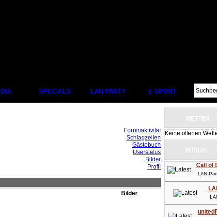
DIA
SPECIALS
LAN PARTY
E SPORT
WETTEN
Forumaktivität
Keine offenen Wett
Schlagzeilen
Gästebuch
FORUM
Userstatus
Bilder
Call of
Profil
LAN-Party
LA
Bilder
LAN-P
unitedP