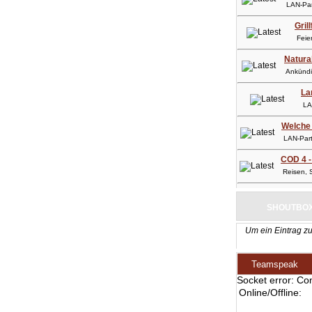
LAN-Part
Gril
Feier
Natura
Ankündig
La
LAN-
Welche 
LAN-Party
COD 4 -
Reisen, So
SHOUTBO
Um ein Eintrag zu
Teamspeak
Socket error: Co
Online/Offline: