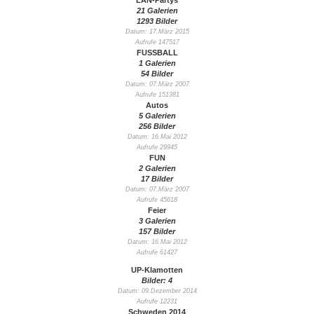
LAN-Partys
21 Galerien
1293 Bilder
Datum: 17.März 2015
Aufrufe 147517
FUSSBALL
1 Galerien
54 Bilder
Datum: 07.März 2007
Aufrufe 151381
Autos
5 Galerien
256 Bilder
Datum: 16.Mai 2012
Aufrufe 29945
FUN
2 Galerien
17 Bilder
Datum: 07.März 2007
Aufrufe 45618
Feier
3 Galerien
157 Bilder
Datum: 16.Mai 2012
Aufrufe 61427
UP-Klamotten
Bilder: 4
Datum: 09.Dezember 2014
Aufrufe 12231
Schweden 2014