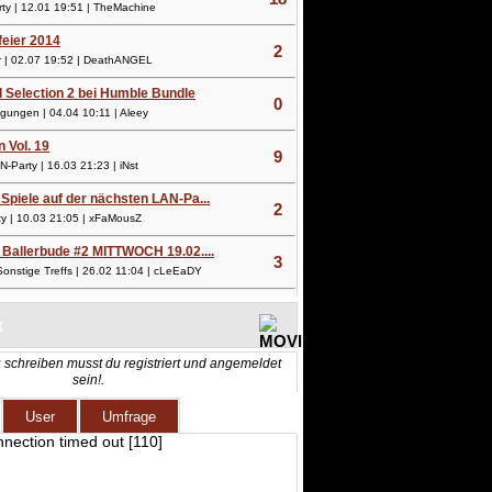
y | 12.01 19:51 | TheMachine
lfeier 2014
2
 | 02.07 19:52 | DeathANGEL
l Selection 2 bei Humble Bundle
0
ungen | 04.04 10:11 | Aleey
n Vol. 19
9
Party | 16.03 21:23 | iNst
Spiele auf der nächsten LAN-Pa...
2
 | 10.03 21:05 | xFaMousZ
 Ballerbude #2 MITTWOCH 19.02....
3
nstige Treffs | 26.02 11:04 | cLeEaDY
X
 schreiben musst du registriert und angemeldet
sein!.
User
Umfrage
nnection timed out [110]