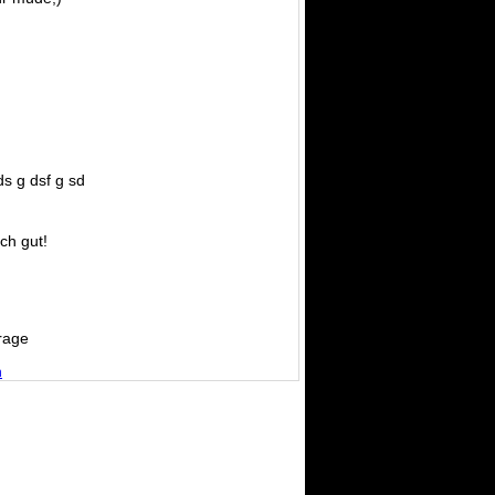
ds g dsf g sd
ich gut!
rage
n