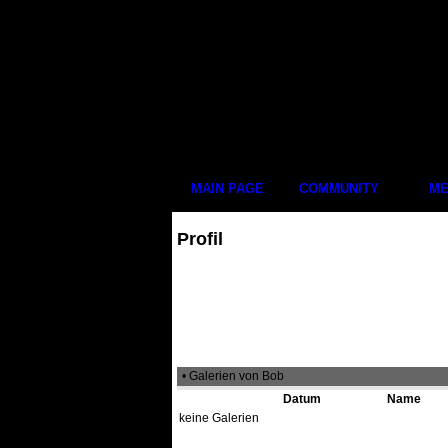
MAIN PAGE
COMMUNITY
ME
Profil
• Galerien von Bob
Datum
Name
keine Galerien