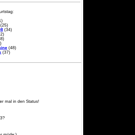
rtstag:
1)
(25)
08
(34)
2)
8)
)
ine
(48)
k
(37)
er mal in den Status!
F3?
r müde;)