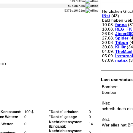
5197d45m
5371d1h3m
5371d16h51m
Herzlichen Glü
iNst
(43)
bald haben Gebu
10.08.
fanna
(3
18.08.
REG_FK
26.08.
Jbeer26
27.08.
Spider
(4
30.08.
Tribun
(4
30.08.
Kill0r
(34
04.09.
TheMach
05.09.
Instaroc
07.09.
matrix
(3
0HD
Last userstatus
Bomber:
Bomber
iNst:
schreib doch ein
r Kontostand:
100 $
"Danke" erhalten:
0
ne Wetten:
0
"Danke" gesagt:
0
iNst:
Nachrichtensystem
e Wetten:
0
14
Wer alles hat B
(Eingang):
Nachrichtensystem
erechnet:
0
0