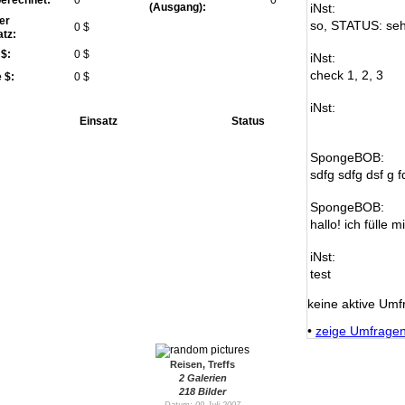
(Ausgang):
iNst:
er
so, STATUS: seh
0 $
atz:
 $:
0 $
iNst:
check 1, 2, 3
 $:
0 $
iNst:
Einsatz
Status
SpongeBOB:
sdfg sdfg dsf g f
SpongeBOB:
hallo! ich fülle m
iNst:
test
keine aktive Umf
•
zeige Umfrage
Reisen, Treffs
2 Galerien
218 Bilder