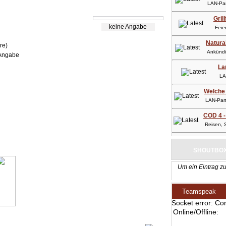
LAN-Part
Gril
keine Angabe
Feier
Natura
re)
Ankündig
Angabe
La
LAN-
Welche 
LAN-Party
COD 4 -
Reisen, So
SHOUTBO
Um ein Eintrag zu
Teamspeak
Socket error: Co
Online/Offline: