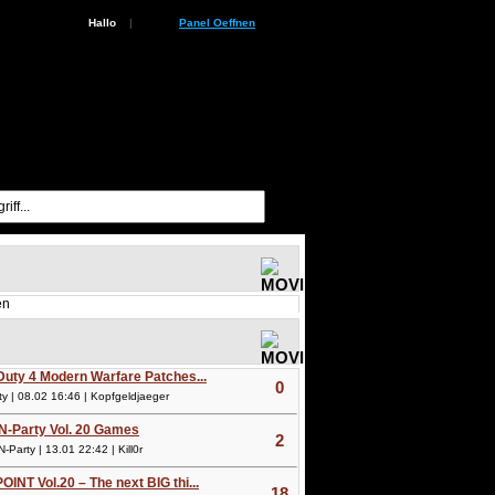
Hallo
|
Panel Oeffnen
en
 Duty 4 Modern Warfare Patches...
0
 | 08.02 16:46 | Kopfgeldjaeger
N-Party Vol. 20 Games
2
arty | 13.01 22:42 | Kill0r
OINT Vol.20 – The next BIG thi...
18