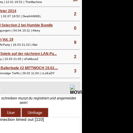
y | 12.01 19:51 | TheMachine
lfeier 2014
2
 | 02.07 19:52 | DeathANGEL
l Selection 2 bei Humble Bundle
0
ungen | 04.04 10:11 | Aleey
n Vol. 19
9
Party | 16.03 21:23 | iNst
Spiele auf der nächsten LAN-Pa...
2
 | 10.03 21:05 | xFaMousZ
 Ballerbude #2 MITTWOCH 19.02....
3
nstige Treffs | 26.02 11:04 | cLeEaDY
X
 schreiben musst du registriert und angemeldet
sein!.
User
Umfrage
nnection timed out [110]