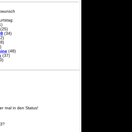
ckwunsch
rtstag:
1)
(25)
08
(34)
2)
8)
)
ine
(48)
k
(37)
0)
er mal in den Status!
F3?