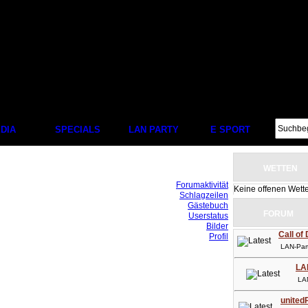
DIA
SPECIALS
LAN PARTY
E SPORT
WETTEN
Forumaktivität
Keine offenen Wett
Schlagzeilen
Gästebuch
FORUM
Userstatus
Bilder
Call of
Profil
LAN-Party
LA
LAN-P
unitedP