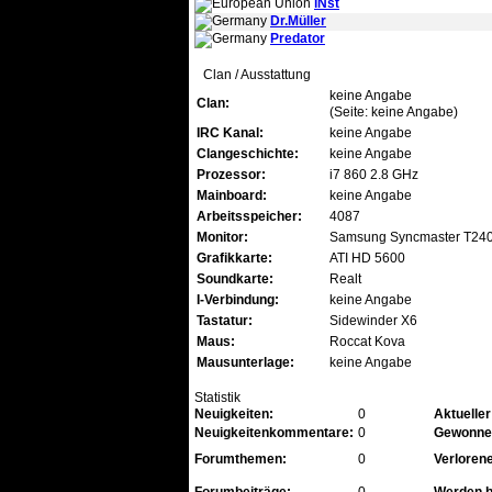
iNst
Dr.Müller
Predator
Clan / Ausstattung
keine Angabe
Clan:
(Seite: keine Angabe)
IRC Kanal:
keine Angabe
Clangeschichte:
keine Angabe
Prozessor:
i7 860 2.8 GHz
Mainboard:
keine Angabe
Arbeitsspeicher:
4087
Monitor:
Samsung Syncmaster T24
Grafikkarte:
ATI HD 5600
Soundkarte:
Realt
I-Verbindung:
keine Angabe
Tastatur:
Sidewinder X6
Maus:
Roccat Kova
Mausunterlage:
keine Angabe
Statistik
Neuigkeiten:
0
Aktuelle
Neuigkeitenkommentare:
0
Gewonne
Forumthemen:
0
Verloren
Forumbeiträge:
0
Werden b