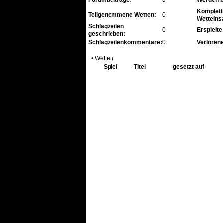
Komplett
Teilgenommene Wetten:
0
Wetteins
Schlagzeilen
0
Erspielte
geschrieben:
Schlagzeilenkommentare:
0
Verlorene
• Wetten
Spiel
Titel
gesetzt auf