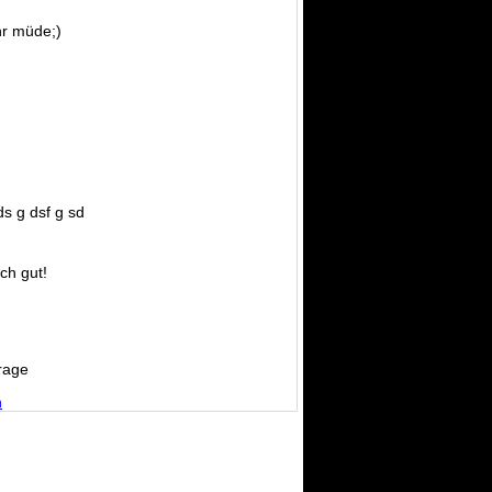
r müde;)
ds g dsf g sd
ich gut!
rage
n