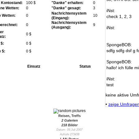
r Kontostand:
100 $
"Danke" erhalten:
0
ne Wetten:
0
"Danke" gesagt:
3
iNst:
Nachrichtensystem
e Wetten:
0
10
check 1, 2, 3
(Eingang):
Nachrichtensystem
erechnet:
0
9
(Ausgang):
iNst:
er
0 $
atz:
 $:
0 $
SpongeBOB:
sdfg sdfg dsf g f
 $:
0 $
SpongeBOB:
Einsatz
Status
hallo! ich fülle m
iNst:
test
keine aktive Umf
•
zeige Umfrage
Reisen, Treffs
2 Galerien
218 Bilder
Datum: 09.Juli 2007
Aufrufe 273438