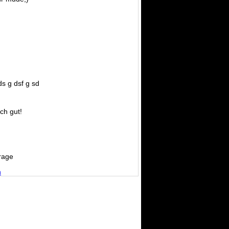
ds g dsf g sd
ich gut!
rage
n