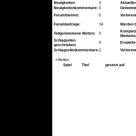
Neuigkeiten:
0
Aktuelle
Neuigkeitenkommentare:
0
Gewonne
Forumthemen:
6
Verloren
Forumbeiträge:
34
Werden b
Komplett
Teilgenommene Wetten:
0
Wetteins
Schlagzeilen
0
Erspielte
geschrieben:
Schlagzeilenkommentare:
2
Verlorene
• Wetten
Spiel
Titel
gesetzt auf