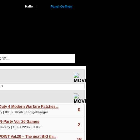
Hallo
|
Panel Oeffnen
en
 Duty 4 Modern Warfare Patches...
0
 | 08.02 16:46 | Kopfgeldjaeger
N-Party Vol. 20 Games
2
arty | 13.01 22:42 | Kill0r
OINT Vol.20 – The next BIG thi...
18