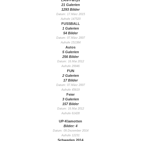
LAN-Partys
21 Galerien
1293 Bilder
Datum: 17.März 2015
Aufrufe 147520
FUSSBALL
1 Galerien
54 Bilder
Datum: 07.März 2007
Aufrufe 151384
Autos
5 Galerien
256 Bilder
Datum: 16.Mai 2012
Aufrufe 29946
FUN
2 Galerien
17 Bilder
Datum: 07.März 2007
Aufrufe 45619
Feier
3 Galerien
157 Bilder
Datum: 16.Mai 2012
Aufrufe 61428
UP-Klamotten
Bilder: 4
Datum: 09.Dezember 2014
Aufrufe 12231
Schweden 2014