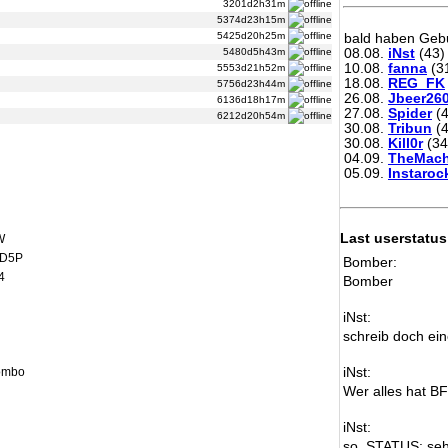
3201d2h31m
5374d23h15m
5425d20h25m
bald haben Gebu
08.08.
iNst
(43)
5480d5h43m
10.08.
fanna
(3
5553d21h52m
18.08.
REG_FK
5756d23h44m
26.08.
Jbeer26
6136d18h17m
27.08.
Spider
(4
6212d20h54m
30.08.
Tribun
(4
30.08.
Kill0r
(34
04.09.
TheMach
05.09.
Instaroc
Last userstatus
W
UD5P
Bomber:
4
Bomber
iNst:
schreib doch ein
iNst:
Combo
Wer alles hat B
iNst:
so, STATUS: seh