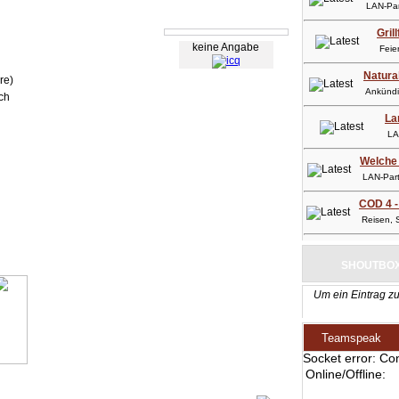
LAN-Part
Gril
keine Angabe
Feier
Natura
re)
Ankündig
ch
La
LAN-
Welche 
LAN-Party
COD 4 -
Reisen, So
SHOUTBO
Um ein Eintrag zu
Teamspeak
Socket error: Co
Online/Offline: