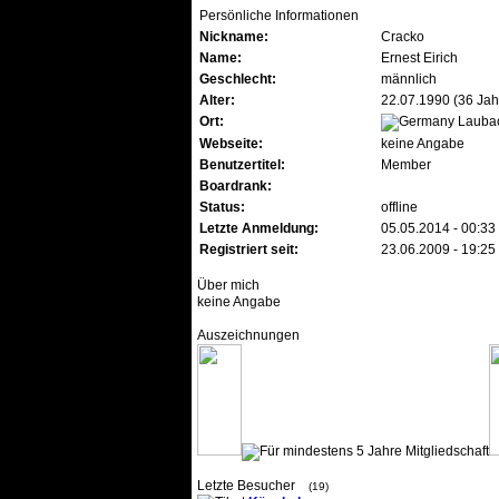
Persönliche Informationen
Nickname:
Cracko
Name:
Ernest Eirich
Geschlecht:
männlich
Alter:
22.07.1990 (36 Jah
Ort:
Lauba
Webseite:
keine Angabe
Benutzertitel:
Member
Boardrank:
Status:
offline
Letzte Anmeldung:
05.05.2014 - 00:33
Registriert seit:
23.06.2009 - 19:25
Über mich
keine Angabe
Auszeichnungen
Letzte Besucher
(19)