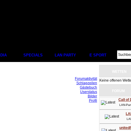
DIA
SPECIALS
LAN PARTY
E SPORT
WETTEN
Forumaktivität
Keine offenen Wett
Schlagzeilen
Gästebuch
FORUM
Userstatus
Bilder
Call of
Profil
LAN-Party
LA
LAN-P
unitedP