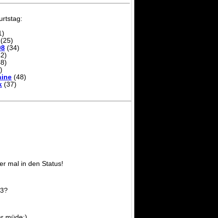
rtstag:
1)
(25)
08
(34)
2)
8)
)
ine
(48)
k
(37)
er mal in den Status!
F3?
r müde;)