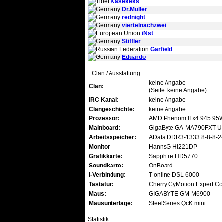
Käsekeks
Dr.Müller
rednight
viertelnachzwei
iNst
Stiffler
Garfield
Eduardo
Clan / Ausstattung
keine Angabe
Clan:
(Seite: keine Angabe)
IRC Kanal:
keine Angabe
Clangeschichte:
keine Angabe
Prozessor:
AMD Phenom II x4 945 95
Mainboard:
GigaByte GA-MA790FXT-
Arbeitsspeicher:
AData DDR3-1333 8-8-8-2
Monitor:
HannsG HI221DP
Grafikkarte:
Sapphire HD5770
Soundkarte:
OnBoard
I-Verbindung:
T-online DSL 6000
Tastatur:
Cherry CyMotion Expert 
Maus:
GIGABYTE GM-M6900
Mausunterlage:
SteelSeries QcK mini
Statistik