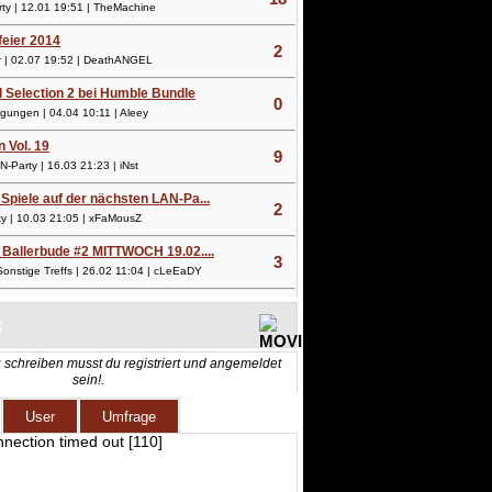
y | 12.01 19:51 | TheMachine
lfeier 2014
2
 | 02.07 19:52 | DeathANGEL
l Selection 2 bei Humble Bundle
0
ungen | 04.04 10:11 | Aleey
n Vol. 19
9
Party | 16.03 21:23 | iNst
Spiele auf der nächsten LAN-Pa...
2
 | 10.03 21:05 | xFaMousZ
 Ballerbude #2 MITTWOCH 19.02....
3
nstige Treffs | 26.02 11:04 | cLeEaDY
X
 schreiben musst du registriert und angemeldet
sein!.
User
Umfrage
nnection timed out [110]