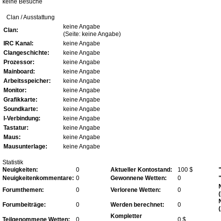
keine Besuche
Clan / Ausstattung
keine Angabe
Clan:
(Seite: keine Angabe)
IRC Kanal:
keine Angabe
Clangeschichte:
keine Angabe
Prozessor:
keine Angabe
Mainboard:
keine Angabe
Arbeitsspeicher:
keine Angabe
Monitor:
keine Angabe
Grafikkarte:
keine Angabe
Soundkarte:
keine Angabe
I-Verbindung:
keine Angabe
Tastatur:
keine Angabe
Maus:
keine Angabe
Mausunterlage:
keine Angabe
Statistik
Neuigkeiten:
0
Aktueller Kontostand:
100 $
Neuigkeitenkommentare:
0
Gewonnene Wetten:
0
Forumthemen:
0
Verlorene Wetten:
0
Forumbeiträge:
0
Werden berechnet:
0
Kompletter
Teilgenommene Wetten:
0
0 $