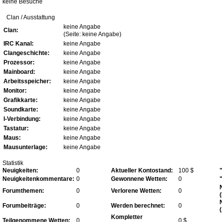
keine Besuche
Clan / Ausstattung
keine Angabe
Clan:
(Seite: keine Angabe)
IRC Kanal:
keine Angabe
Clangeschichte:
keine Angabe
Prozessor:
keine Angabe
Mainboard:
keine Angabe
Arbeitsspeicher:
keine Angabe
Monitor:
keine Angabe
Grafikkarte:
keine Angabe
Soundkarte:
keine Angabe
I-Verbindung:
keine Angabe
Tastatur:
keine Angabe
Maus:
keine Angabe
Mausunterlage:
keine Angabe
Statistik
Neuigkeiten:
0
Aktueller Kontostand:
100 $
Neuigkeitenkommentare:
0
Gewonnene Wetten:
0
Forumthemen:
0
Verlorene Wetten:
0
Forumbeiträge:
0
Werden berechnet:
0
Kompletter
Teilgenommene Wetten:
0
0 $