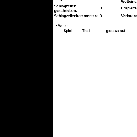
Wetteins
Schlagzeilen
0
Erspielte
geschrieben:
Schlagzeilenkommentare:
0
Verlorene
• Wetten
Spiel
Titel
gesetzt auf