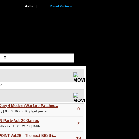
Hallo
|
Panel Oeffnen
en
 Duty 4 Modern Warfare Patches...
0
 | 08.02 16:46 | Kopfgeldjaeger
N-Party Vol. 20 Games
2
arty | 13.01 22:42 | Kill0r
OINT Vol.20 – The next BIG thi...
18