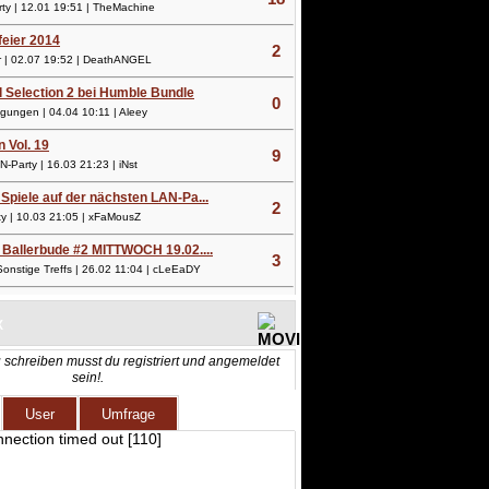
y | 12.01 19:51 | TheMachine
lfeier 2014
2
 | 02.07 19:52 | DeathANGEL
l Selection 2 bei Humble Bundle
0
ungen | 04.04 10:11 | Aleey
n Vol. 19
9
Party | 16.03 21:23 | iNst
Spiele auf der nächsten LAN-Pa...
2
 | 10.03 21:05 | xFaMousZ
 Ballerbude #2 MITTWOCH 19.02....
3
nstige Treffs | 26.02 11:04 | cLeEaDY
X
 schreiben musst du registriert und angemeldet
sein!.
User
Umfrage
nnection timed out [110]