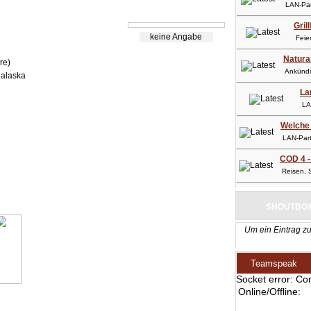
LAN-Part
Gril
keine Angabe
Feier
Natura
re)
Ankündig
alaska
La
LAN-
Welche 
LAN-Party
COD 4 -
Reisen, So
SHOUTBO
Um ein Eintrag zu
Teamspeak
Socket error: Co
Online/Offline: