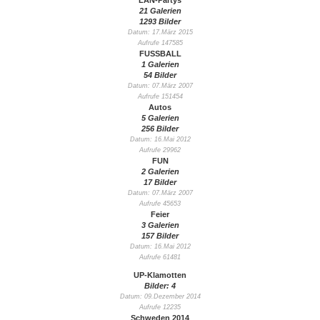
LAN-Partys
21 Galerien
1293 Bilder
Datum: 17.März 2015
Aufrufe 147585
FUSSBALL
1 Galerien
54 Bilder
Datum: 07.März 2007
Aufrufe 151454
Autos
5 Galerien
256 Bilder
Datum: 16.Mai 2012
Aufrufe 29962
FUN
2 Galerien
17 Bilder
Datum: 07.März 2007
Aufrufe 45653
Feier
3 Galerien
157 Bilder
Datum: 16.Mai 2012
Aufrufe 61481
UP-Klamotten
Bilder: 4
Datum: 09.Dezember 2014
Aufrufe 12235
Schweden 2014