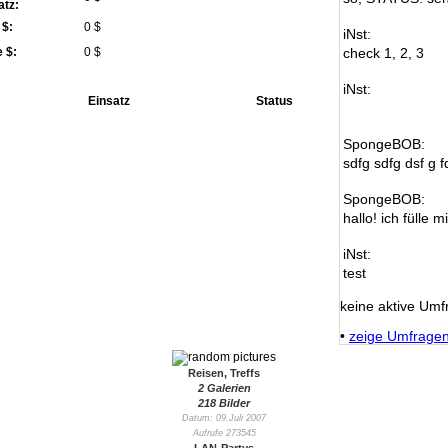
atz:
 $:
0 $
iNst:
 $:
0 $
check 1, 2, 3
iNst:
Einsatz
Status
SpongeBOB:
sdfg sdfg dsf g f
SpongeBOB:
hallo! ich fülle m
iNst:
test
keine aktive Umf
•
zeige Umfrage
Reisen, Treffs
2 Galerien
218 Bilder
Datum: 09.Juli 2007
Aufrufe 273545