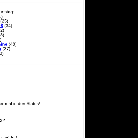
rtstag:
1)
(25)
08
(34)
2)
8)
)
ine
(48)
k
(37)
0)
er mal in den Status!
F3?
r müde;)