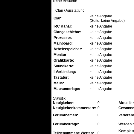
keine Besuche
Clan / Ausstattung
keine Angabe
Clan:
(Seite: keine Angabe)
IRC Kanal:
keine Angabe
Clangeschichte:
keine Angabe
Prozessor:
keine Angabe
Mainboard:
keine Angabe
Arbeitsspeicher:
keine Angabe
Monitor:
keine Angabe
Grafikkarte:
keine Angabe
Soundkarte:
keine Angabe
I-Verbindung:
keine Angabe
Tastatur:
keine Angabe
Maus:
keine Angabe
Mausunterlage:
keine Angabe
Statistik
Neuigkeiten:
0
Aktuelle
Neuigkeitenkommentare:
0
Gewonne
Forumthemen:
0
Verloren
Forumbeiträge:
0
Werden b
Komplett
Teilgenommene Wetten:
0