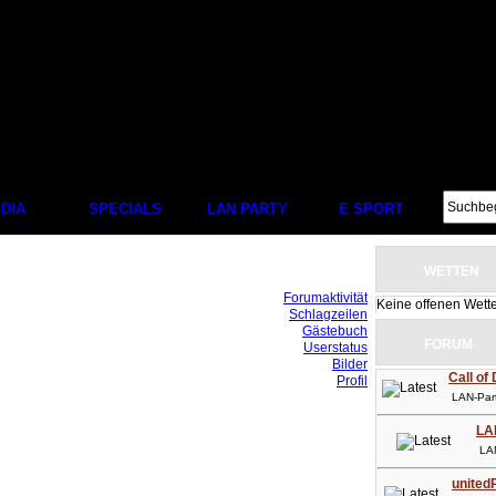
DIA
SPECIALS
LAN PARTY
E SPORT
WETTEN
Forumaktivität
Keine offenen Wett
Schlagzeilen
Gästebuch
FORUM
Userstatus
Bilder
Call of
Profil
LAN-Party
LA
LAN-P
unitedP