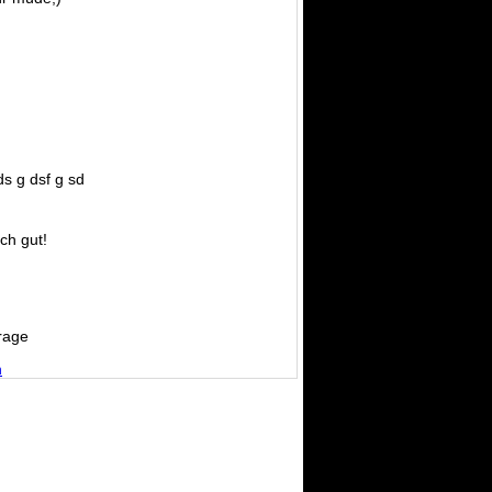
ds g dsf g sd
ich gut!
rage
n