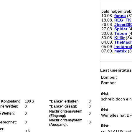
bald haben Gebu
10.08.
fanna
(3
18.08.
REG_FK
26.08.
Jbeer26
27.08.
Spider
(4
30.08.
Tribun
(4
30.08.
Kill0r
(34
04.09.
TheMach
05.09.
Instaroc
07.09.
matrix
(3
Last userstatus
Bomber:
Bomber
iNst:
schreib doch ein
r Kontostand:
100 $
"Danke" erhalten:
0
ne Wetten:
0
"Danke" gesagt:
0
iNst:
Nachrichtensystem
e Wetten:
0
0
Wer alles hat B
(Eingang):
Nachrichtensystem
erechnet:
0
0
(Ausgang):
iNst:
er
0 $
so, STATUS: seh