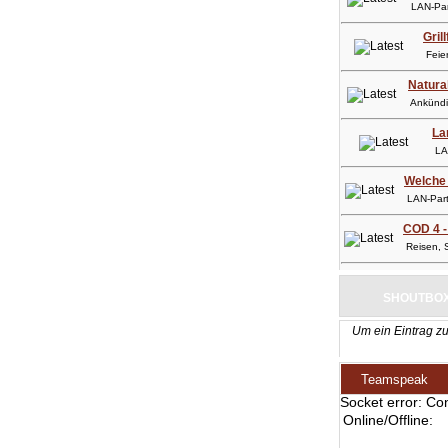
LAN-Part
Gril
Feier
Natura
Ankündig
La
LAN-
Welche 
LAN-Party
COD 4 -
Reisen, So
SHOUTBO
Um ein Eintrag zu
Teamspeak
Socket error: Co
Online/Offline: