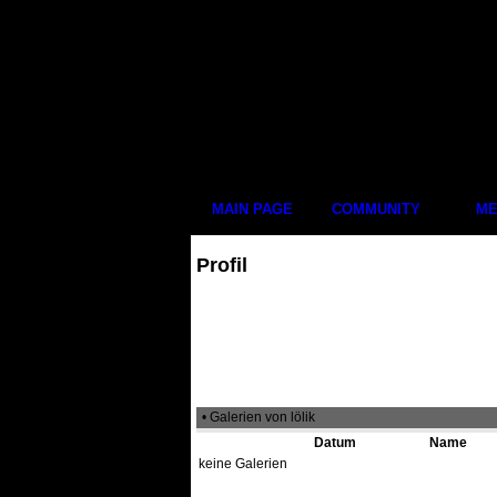
MAIN PAGE
COMMUNITY
ME
Profil
• Galerien von lölik
Datum
Name
keine Galerien