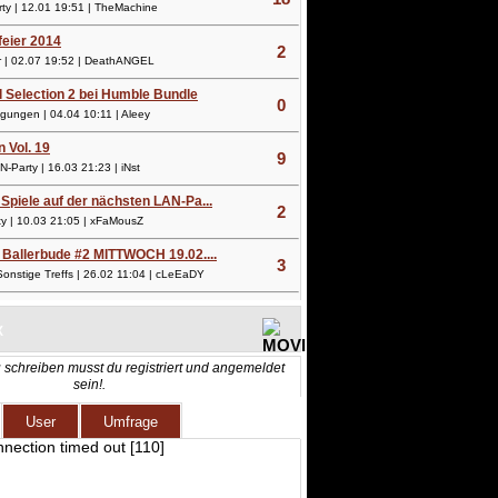
y | 12.01 19:51 | TheMachine
lfeier 2014
2
 | 02.07 19:52 | DeathANGEL
l Selection 2 bei Humble Bundle
0
ungen | 04.04 10:11 | Aleey
n Vol. 19
9
Party | 16.03 21:23 | iNst
Spiele auf der nächsten LAN-Pa...
2
 | 10.03 21:05 | xFaMousZ
 Ballerbude #2 MITTWOCH 19.02....
3
nstige Treffs | 26.02 11:04 | cLeEaDY
X
 schreiben musst du registriert und angemeldet
sein!.
User
Umfrage
nnection timed out [110]