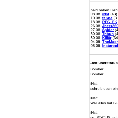
bald haben Gebu
08.08.
iNst
(43)
10.08.
fanna
(3
18.08.
REG_FK
26.08.
Jbeer26
27.08.
Spider
(4
30.08.
Tribun
(4
30.08.
Kill0r
(34
04.09.
TheMach
05.09.
Instaroc
Last userstatus
Bomber:
Bomber
iNst:
schreib doch ein
iNst:
Wer alles hat B
iNst:
so, STATUS: seh