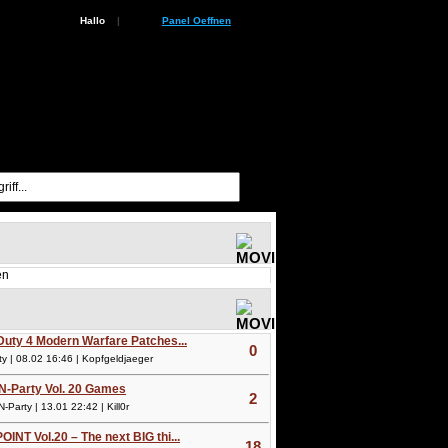
Hallo
|
Panel Oeffnen
en
 Duty 4 Modern Warfare Patches...
0
 | 08.02 16:46 | Kopfgeldjaeger
N-Party Vol. 20 Games
2
arty | 13.01 22:42 | Kill0r
OINT Vol.20 – The next BIG thi...
18