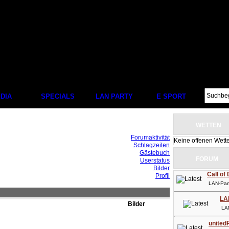
DIA
SPECIALS
LAN PARTY
E SPORT
WETTEN
Forumaktivität
Keine offenen Wett
Schlagzeilen
Gästebuch
FORUM
Userstatus
Bilder
Call of
Profil
LAN-Party
LA
Bilder
LAN-P
unitedP