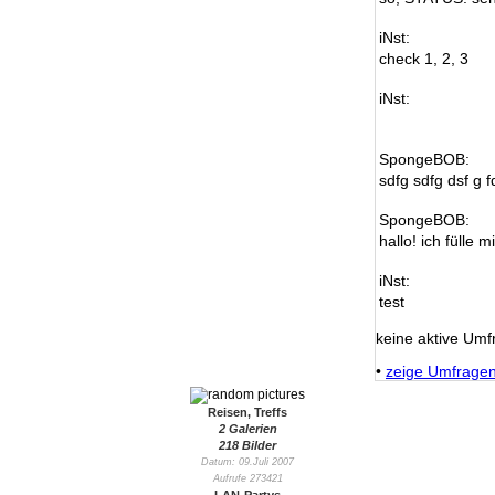
iNst:
check 1, 2, 3
iNst:
SpongeBOB:
sdfg sdfg dsf g f
SpongeBOB:
hallo! ich fülle m
iNst:
test
keine aktive Umf
•
zeige Umfrage
Reisen, Treffs
2 Galerien
218 Bilder
Datum: 09.Juli 2007
Aufrufe 273421