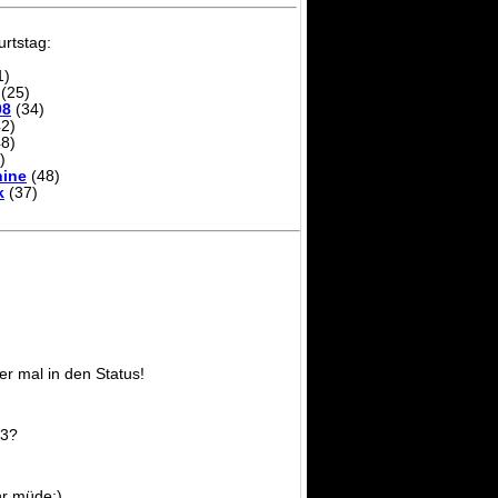
rtstag:
1)
(25)
08
(34)
2)
8)
)
ine
(48)
k
(37)
er mal in den Status!
F3?
r müde;)