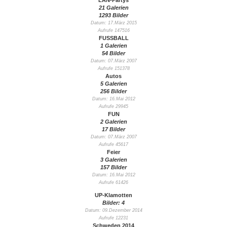
LAN-Partys
21 Galerien
1293 Bilder
Datum: 17.März 2015
Aufrufe 147516
FUSSBALL
1 Galerien
54 Bilder
Datum: 07.März 2007
Aufrufe 151378
Autos
5 Galerien
256 Bilder
Datum: 16.Mai 2012
Aufrufe 29945
FUN
2 Galerien
17 Bilder
Datum: 07.März 2007
Aufrufe 45617
Feier
3 Galerien
157 Bilder
Datum: 16.Mai 2012
Aufrufe 61426
UP-Klamotten
Bilder: 4
Datum: 09.Dezember 2014
Aufrufe 12231
Schweden 2014