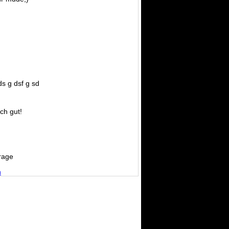
ds g dsf g sd
ich gut!
rage
n