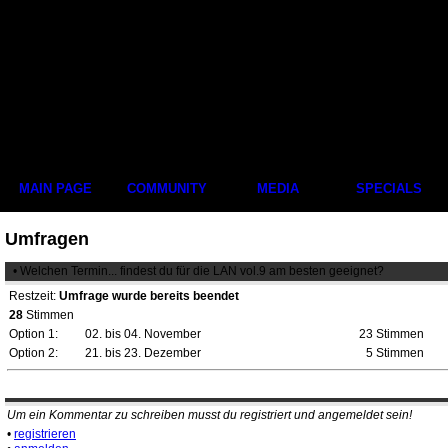
MAIN PAGE
COMMUNITY
MEDIA
SPECIALS
Umfragen
• Welchen Termin... findest du für die LAN vol.9 am besten geeignet?
Restzeit:
Umfrage wurde bereits beendet
28
Stimmen
Option 1:
02. bis 04. November
23 Stimmen
Option 2:
21. bis 23. Dezember
5 Stimmen
Um ein Kommentar zu schreiben musst du registriert und angemeldet sein!
•
registrieren