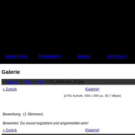
MAIN PAGE
COMMUNITY
MEDIA
SPECIALS
Galerie
•
Galerie
>>
FUN
>>
mix
>> 01_podborka_22.jpg
« Zurück
[Galerie]
(2761 Aufrufe, 500 x 355 px, 30.7 kByte)
Bewertung:
(1 Stimmen)
Bewerten: Du musst registriert und angemeldet sein!
« Zurück
[Galerie]