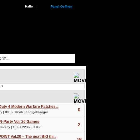
Hallo
|
Panel Oeffnen
en
 Duty 4 Modern Warfare Patches...
0
 | 08.02 16:46 | Kopfgeldjaeger
N-Party Vol. 20 Games
2
arty | 13.01 22:42 | Kill0r
OINT Vol.20 – The next BIG thi...
18