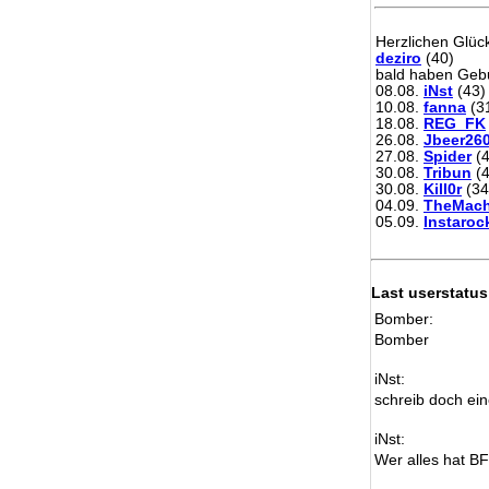
Herzlichen Glü
deziro
(40)
bald haben Gebu
08.08.
iNst
(43)
10.08.
fanna
(3
18.08.
REG_FK
26.08.
Jbeer26
27.08.
Spider
(4
30.08.
Tribun
(4
30.08.
Kill0r
(34
04.09.
TheMach
05.09.
Instaroc
Last userstatus
Bomber:
Bomber
iNst:
schreib doch ein
iNst:
Wer alles hat B