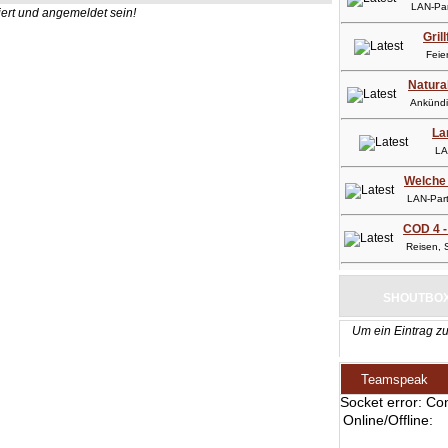
LAN-Part
ert und angemeldet sein!
Gril
Feier
Natura
Ankündig
La
LAN-
Welche 
LAN-Party
COD 4 -
Reisen, So
SHOUTBO
Um ein Eintrag zu
Teamspeak
Socket error: Co
Online/Offline: