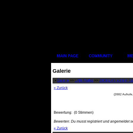
MAIN PAGE
COMMUNITY
ME
Galerie
•
Galerie
>>
LAN-Partys
>>
2006 LAN vol.6 in G
« Zurück
(2682 Aufrufe
Bewertung:
(0 Stimmen)
Bewerten: Du musst registriert und angemeldet s
« Zurück