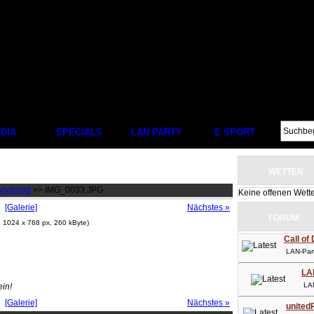
DIA
SPECIALS
LAN PARTY
E SPORT
WETTEN
öbelnrod
>> IMG_0033.JPG
Keine offenen Wett
[Galerie]
Nächstes »
FORUM
, 1024 x 768 px, 260 kByte)
Call of
LAN-Party
LA
LAN-P
ein!
[Galerie]
Nächstes »
unitedP