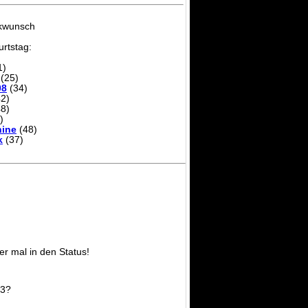
ckwunsch
rtstag:
1)
(25)
08
(34)
2)
8)
)
ine
(48)
k
(37)
er mal in den Status!
F3?