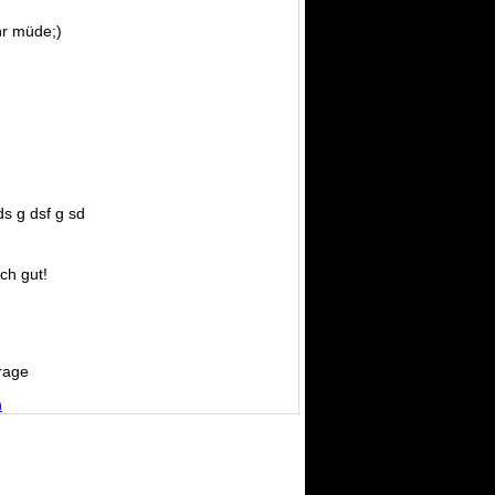
r müde;)
ds g dsf g sd
ich gut!
rage
n