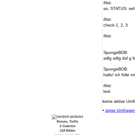
iNst:
so, STATUS: seh
iNst:
check 1, 2, 3
iNst:
SpongeBOB:
sdfg sdfg dsf g f
SpongeBOB:
hallo! ich fülle m
iNst:
test
keine aktive Umf
•
zeige Umfrage
Reisen, Treffs
2 Galerien
218 Bilder