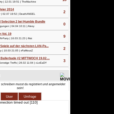
y | 12.01 19:51 | TheMachine
lfeier 2014
2
 | 02.07 19:52 | DeathANGEL
l Selection 2 bei Humble Bundle
0
ungen | 04.04 10:11 | Aleey
n Vol. 19
9
Party | 16.03 21:23 | iNst
Spiele auf der nächsten LAN-Pa...
2
 | 10.03 21:05 | xFaMousZ
 Ballerbude #2 MITTWOCH 19.02....
3
nstige Treffs | 26.02 11:04 | cLeEaDY
X
 schreiben musst du registriert und angemeldet
sein!.
User
Umfrage
nnection timed out [110]