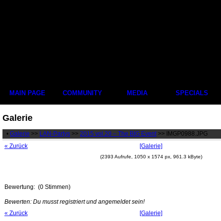
MAIN PAGE
COMMUNITY
MEDIA
SPECIALS
Galerie
•
Galerie
>>
LAN-Partys
>>
2015 vol.20 – The BIG Event
>> IMGP0988.JPG
« Zurück
[Galerie]
(2393 Aufrufe, 1050 x 1574 px, 961.3 kByte)
Bewertung:
(0 Stimmen)
Bewerten: Du musst registriert und angemeldet sein!
« Zurück
[Galerie]