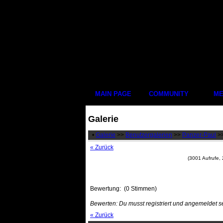
MAIN PAGE
COMMUNITY
ME
Galerie
•
Galerie
>>
Benutzergalerien
>>
Panzer-Paul
>
« Zurück
(3001 Aufrufe,
Bewertung:
(0 Stimmen)
Bewerten: Du musst registriert und angemeldet s
« Zurück