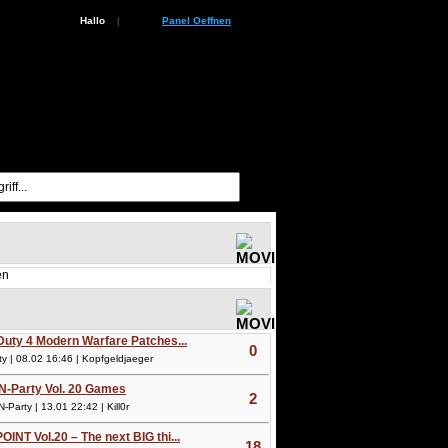
Hallo
|
Panel Oeffnen
en
 Duty 4 Modern Warfare Patches...
0
 | 08.02 16:46 | Kopfgeldjaeger
N-Party Vol. 20 Games
2
arty | 13.01 22:42 | Kill0r
OINT Vol.20 – The next BIG thi...
18