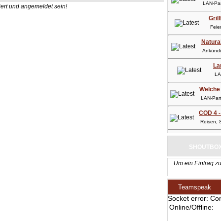
LAN-Part
ert und angemeldet sein!
Gril
Feier
Natura
Ankündig
La
LAN-
Welche 
LAN-Party
COD 4 -
Reisen, So
SHOUTBO
Um ein Eintrag zu
Teamspeak
Socket error: Co
Online/Offline: