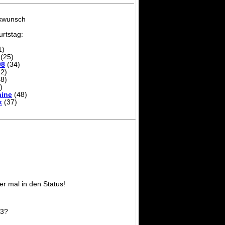
ckwunsch
rtstag:
1)
(25)
08
(34)
2)
8)
)
ine
(48)
k
(37)
er mal in den Status!
F3?