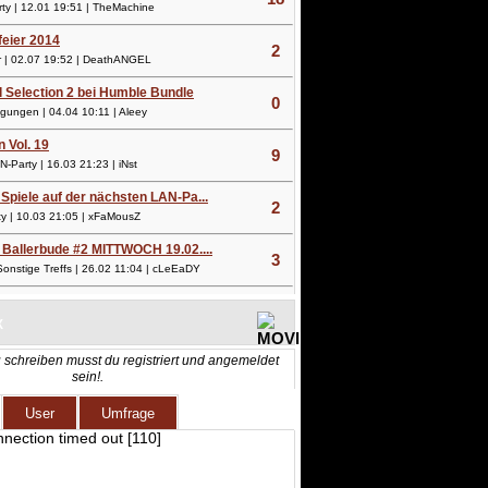
y | 12.01 19:51 | TheMachine
lfeier 2014
2
 | 02.07 19:52 | DeathANGEL
l Selection 2 bei Humble Bundle
0
ungen | 04.04 10:11 | Aleey
n Vol. 19
9
Party | 16.03 21:23 | iNst
Spiele auf der nächsten LAN-Pa...
2
 | 10.03 21:05 | xFaMousZ
 Ballerbude #2 MITTWOCH 19.02....
3
nstige Treffs | 26.02 11:04 | cLeEaDY
X
 schreiben musst du registriert und angemeldet
sein!.
User
Umfrage
nnection timed out [110]