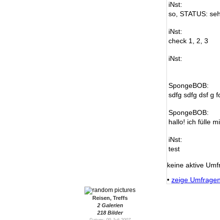
iNst:
so, STATUS: seh
iNst:
check 1, 2, 3
iNst:
SpongeBOB:
sdfg sdfg dsf g f
SpongeBOB:
hallo! ich fülle m
iNst:
test
keine aktive Umf
•
zeige Umfrage
Reisen, Treffs
2 Galerien
218 Bilder