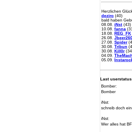
Herzlichen Glü
deziro
(40)
bald haben Gebu
08.08.
iNst
(43)
10.08.
fanna
(3
18.08.
REG_FK
26.08.
Jbeer26
27.08.
Spider
(4
30.08.
Tribun
(4
30.08.
Kill0r
(34
04.09.
TheMach
05.09.
Instaroc
Last userstatus
Bomber:
Bomber
iNst:
schreib doch ein
iNst:
Wer alles hat B