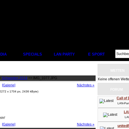
DIA
SPECIALS
LAN PARTY
E SPORT
WETTEN
>
Schweden 2014
>> IMG_1077.JPG
Keine offenen Wett
[Galerie]
Nächstes »
FORUM
 2272 x 1704 px, 2436 kByte)
Call of
LAN-Party
LA
LAN-P
ein!
[Galerie]
Nächstes »
unitedP