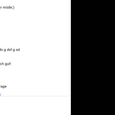
r müde;)
ds g dsf g sd
ich gut!
rage
n