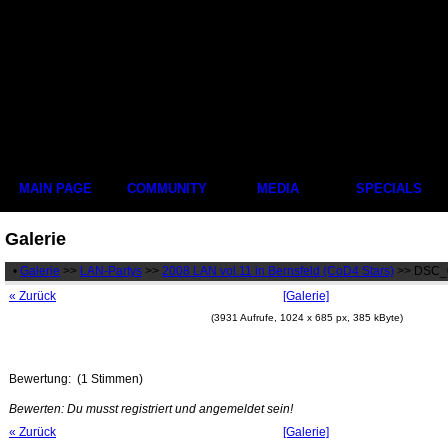
MAIN PAGE
COMMUNITY
MEDIA
SPECIALS
Galerie
•
Galerie
>>
LAN-Partys
>>
2008 LAN vol.11 in Bernsfeld (CoD4 Stars)
>> DSC_
« Zurück
[Galerie]
(3931 Aufrufe, 1024 x 685 px, 385 kByte)
Bewertung:
(1 Stimmen)
Bewerten: Du musst registriert und angemeldet sein!
« Zurück
[Galerie]