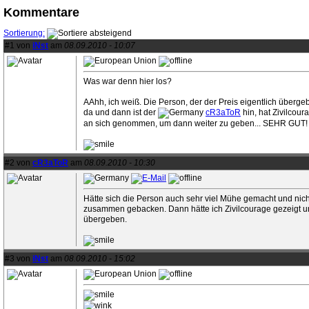
Kommentare
Sortierung:
#1 von
iNst
am
08.09.2010 - 10:07
Was war denn hier los?
AAhh, ich weiß. Die Person, der der Preis eigentlich überge
da und dann ist der
cR3aToR
hin, hat Zivilcou
an sich genommen, um dann weiter zu geben... SEHR GUT!
#2 von
cR3aToR
am
08.09.2010 - 10:30
Hätte sich die Person auch sehr viel Mühe gemacht und nicht
zusammen gebacken. Dann hätte ich Zivilcourage gezeigt u
übergeben.
#3 von
iNst
am
08.09.2010 - 15:02