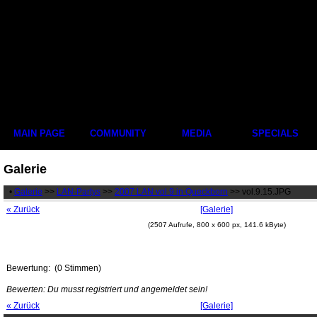
MAIN PAGE
COMMUNITY
MEDIA
SPECIALS
Galerie
•
Galerie
>>
LAN-Partys
>>
2007 LAN vol.9 in Queckborn
>> vol.9.15.JPG
« Zurück
[Galerie]
(2507 Aufrufe, 800 x 600 px, 141.6 kByte)
Bewertung:
(0 Stimmen)
Bewerten: Du musst registriert und angemeldet sein!
« Zurück
[Galerie]