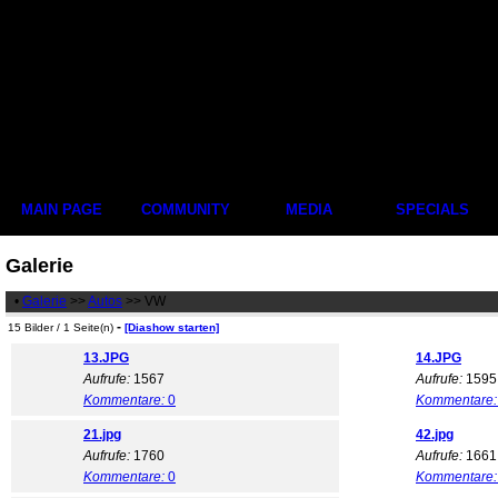
MAIN PAGE
COMMUNITY
MEDIA
SPECIALS
Galerie
•
Galerie
>>
Autos
>> VW
-
15 Bilder / 1 Seite(n)
[Diashow starten]
13.JPG
14.JPG
Aufrufe:
1567
Aufrufe:
1595
Kommentare:
0
Kommentare:
21.jpg
42.jpg
Aufrufe:
1760
Aufrufe:
1661
Kommentare:
0
Kommentare: