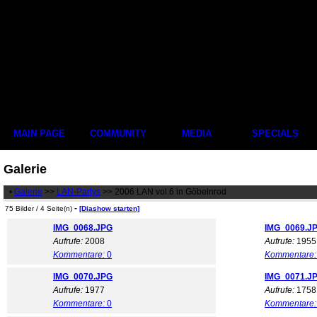
MAIN PAGE
COMMUNITY
MEDIA
SPECIALS
Galerie
•
Galerie
>>
LAN-Partys
>> 2006 LAN vol.6 in Göbelnrod
-
75 Bilder / 4 Seite(n)
[Diashow starten]
IMG_0068.JPG
IMG_0069.J
Aufrufe:
2008
Aufrufe:
1955
Kommentare:
0
Kommentare:
IMG_0070.JPG
IMG_0071.J
Aufrufe:
1977
Aufrufe:
1758
Kommentare:
0
Kommentare: