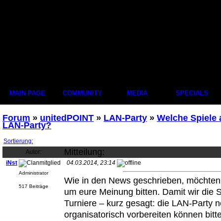
MAIN PAGE
COMMUNITY
MEDIA
SPECIALS
Forum
»
unitedPOINT
»
LAN-Party
»
Welche Spiele 
LAN-Party?
Sortierung:
Mitteilung:
Autor:
iNst
04.03.2014, 23:14
Administrator
Wie in den News geschrieben, möchten w
517 Beiträge
um eure Meinung bitten. Damit wir die S
Turniere – kurz gesagt: die LAN-Party 
organisatorisch vorbereiten können bit