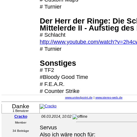
# Turnier
Der Herr der Ringe: Die S
Mittelerde II - Aufstieg de
# Schlacht
http://www.youtube.com/watch?v=2h4
# Turnier
Sonstiges
# TF2
#Bloody Good Time
# F.E.A.R.
# Counter Strike
www.unitedpoint.de
|
www.stereo-web.de
Danke
1 Benutzer
Cracko
06.03.2014, 10:02
Member
Servus
34 Beiträge
Also ich wäre noch für: