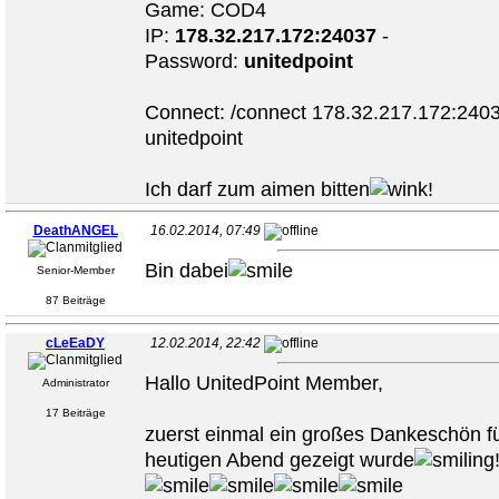
Game: COD4
IP:
178.32.217.172:24037
-
Password:
unitedpoint
Connect: /connect 178.32.217.172:240
unitedpoint
Ich darf zum aimen bitten
!
DeathANGEL
16.02.2014, 07:49
Bin dabei
Senior-Member
87 Beiträge
cLeEaDY
12.02.2014, 22:42
Hallo UnitedPoint Member,
Administrator
17 Beiträge
zuerst einmal ein großes Dankeschön f
heutigen Abend gezeigt wurde