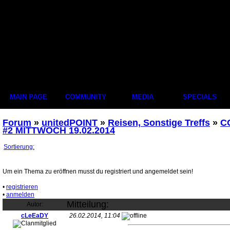
MAIN PAGE
COMMUNITY
MEDIA
SPECIALS
Forum
»
unitedPOINT
»
Reisen, Sonstige Treffs
»
CO
#2 MITTWOCH 19.02.2014
Sortierung:
Um ein Thema zu eröffnen musst du registriert und angemeldet sein!
•
registrieren
•
anmelden
Mitteilung:
Autor:
cLeEaDY
26.02.2014, 11:04