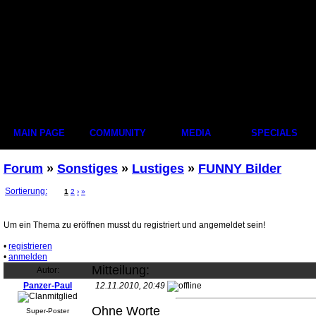
MAIN PAGE
COMMUNITY
MEDIA
SPECIALS
Forum
»
Sonstiges
»
Lustiges
»
FUNNY Bilder
Sortierung:
1
2
›
»
Um ein Thema zu eröffnen musst du registriert und angemeldet sein!
•
registrieren
•
anmelden
Mitteilung:
Autor:
Panzer-Paul
12.11.2010, 20:49
Ohne Worte
Super-Poster