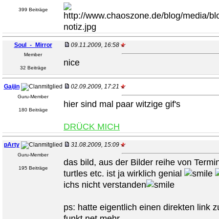
399 Beiträge
Soul_-_Mirror
09.11.2009, 16:58
Member
nice
32 Beiträge
Gaijin
02.09.2009, 17:21
Guru-Member
hier sind mal paar witzige gif's
180 Beiträge
DRÜCK MICH
pArty
31.08.2009, 15:09
Guru-Member
das bild, aus der Bilder reihe von Termi
195 Beiträge
turtles etc. ist ja wirklich genial
ichs nicht verstanden
ps: hatte eigentlich einen direkten link 
funkt net mehr