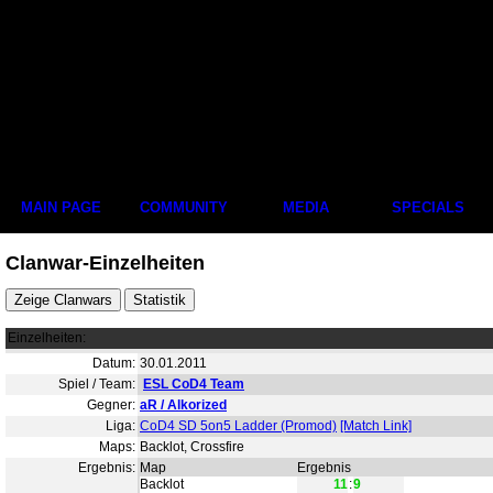
MAIN PAGE
COMMUNITY
MEDIA
SPECIALS
Clanwar-Einzelheiten
Einzelheiten:
Datum:
30.01.2011
Spiel / Team:
ESL CoD4 Team
Gegner:
aR / Alkorized
Liga:
CoD4 SD 5on5 Ladder (Promod)
[Match Link]
Maps:
Backlot, Crossfire
Ergebnis:
Map
Ergebnis
Backlot
11
:
9