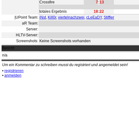
Crossfire
7
:
13
totales Ergebnis
18
:
22
|UPoint Team:
iNst
,
Kill0r
,
viertelnachzwei
,
cLeEaDY
,
Stiffler
aR Team:
Server:
HLTV-Server:
Screenshots:
Keine Screenshots vorhanden
Bericht:
n/a
Um ein Kommentar zu schreiben musst du registriert und angemeldet sein!
•
registrieren
•
anmelden