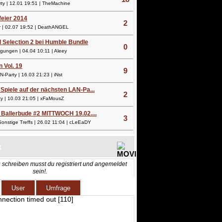
y | 12.01 19:51 | TheMachine
lfeier 2014
2
 | 02.07 19:52 | DeathANGEL
l Selection 2 bei Humble Bundle
0
ungen | 04.04 10:11 | Aleey
n Vol. 19
9
Party | 16.03 21:23 | iNst
Spiele auf der nächsten LAN-Pa...
2
 | 10.03 21:05 | xFaMousZ
 Ballerbude #2 MITTWOCH 19.02....
3
nstige Treffs | 26.02 11:04 | cLeEaDY
X
 schreiben musst du registriert und angemeldet
sein!.
User
Umfrage
nnection timed out [110]