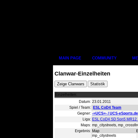
MAIN PAGE
COMMUNITY
ME
Clanwar-Einzelheiten
Einzelheiten:
Datum:
23.01.2011
Spiel / Team:
ESL CoD4 Team
Gegner:
-=UCS=- / UCS-eSports.d
Liga:
ESL CoD4 SD 5on5 MR12 
Maps:
mp_citystreets, mp_crossfir
Ergebnis:
Map
mp_citystreets