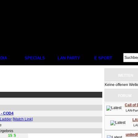
DIA
SPECIALS
LAN PARTY
E SPORT
WETTEN
Keine offenen Wett
FORUM
Call of
LAN-Party
e - COD4
Ladder
[Match Link]
LA
e
LAN-P
Ergebnis
unitedP
15
:
5