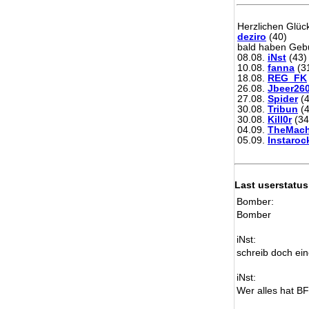
Herzlichen Glü
deziro
(40)
bald haben Gebu
08.08.
iNst
(43)
10.08.
fanna
(3
18.08.
REG_FK
26.08.
Jbeer26
27.08.
Spider
(4
30.08.
Tribun
(4
30.08.
Kill0r
(34
04.09.
TheMach
05.09.
Instaroc
Last userstatus
Bomber:
Bomber
iNst:
schreib doch ein
iNst:
Wer alles hat B