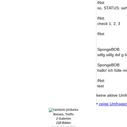
iNst:
so, STATUS: seh
iNst:
check 1, 2, 3
iNst:
SpongeBOB:
sdfg sdfg dsf g f
SpongeBOB:
hallo! ich fülle m
iNst:
test
keine aktive Umf
•
zeige Umfrage
Reisen, Treffs
2 Galerien
218 Bilder