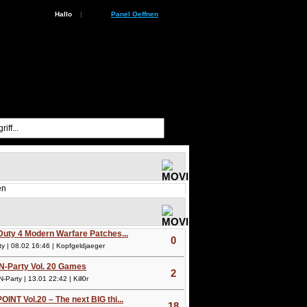
Hallo
|
Panel Oeffnen
en
 Duty 4 Modern Warfare Patches...
0
 | 08.02 16:46 | Kopfgeldjaeger
N-Party Vol. 20 Games
2
arty | 13.01 22:42 | Kill0r
OINT Vol.20 – The next BIG thi...
18