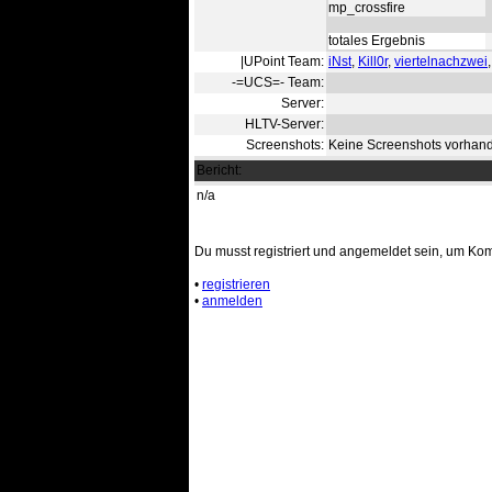
mp_crossfire
totales Ergebnis
|UPoint Team:
iNst
,
Kill0r
,
viertelnachzwei
-=UCS=- Team:
Server:
HLTV-Server:
Screenshots:
Keine Screenshots vorhan
Bericht:
n/a
Du musst registriert und angemeldet sein, um Ko
•
registrieren
•
anmelden