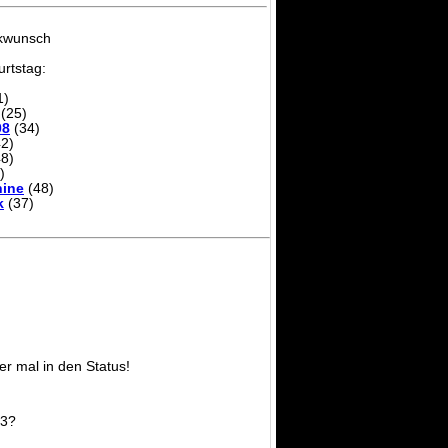
ckwunsch
rtstag:
1)
(25)
08
(34)
2)
8)
)
ine
(48)
k
(37)
er mal in den Status!
F3?