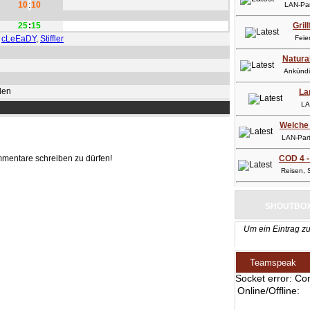
10
:
10
LAN-Part
25
:
15
Gril
,
cLeEaDY
,
Stiffler
Feier
Natura
Ankündig
den
La
LAN-
Welche 
LAN-Party
mmentare schreiben zu dürfen!
COD 4 -
Reisen, So
SHOUTBO
Um ein Eintrag zu
Teamspeak
Socket error: Co
Online/Offline: