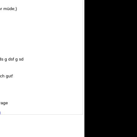
r müde;)
ds g dsf g sd
ich gut!
rage
n