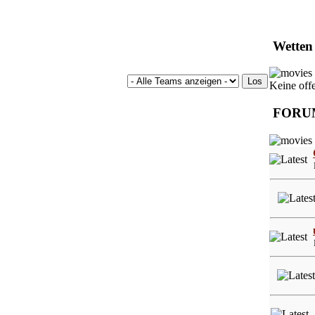
Wetten
Keine off
FORU
L
L