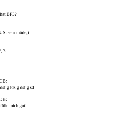
 hat BF3?
US: sehr müde;)
2, 3
OB:
dsf g fds g dsf g sd
OB:
 fülle mich gut!