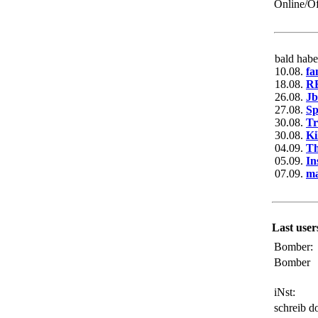
Online/Of
bald habe
10.08.
fa
18.08.
R
26.08.
Jb
27.08.
Sp
30.08.
Tr
30.08.
Ki
04.09.
T
05.09.
In
07.09.
ma
Last user
Bomber:
Bomber
iNst:
schreib d