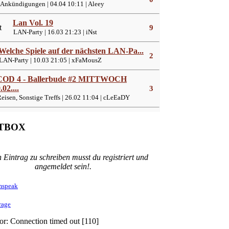
nkündigungen | 04.04 10:11 | Aleey
Lan Vol. 19
9
LAN-Party | 16.03 21:23 | iNst
Welche Spiele auf der nächsten LAN-Pa...
2
AN-Party | 10.03 21:05 | xFaMousZ
COD 4 - Ballerbude #2 MITTWOCH
.02....
3
isen, Sonstige Treffs | 26.02 11:04 | cLeEaDY
TBOX
 Eintrag zu schreiben musst du registriert und
angemeldet sein!.
mspeak
rage
or: Connection timed out [110]