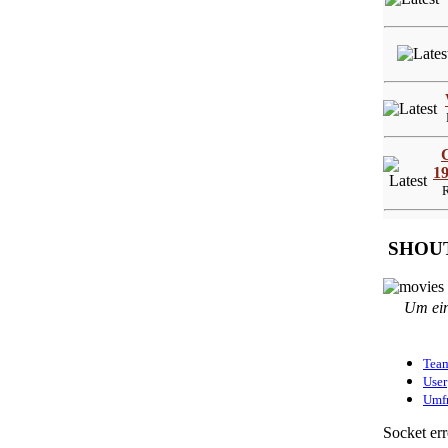
A
L
19
Re
SHOU
Um ein
Tea
User
Umf
Socket err