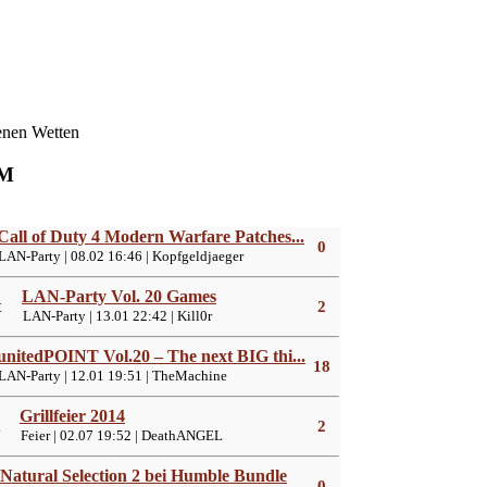
enen Wetten
M
Call of Duty 4 Modern Warfare Patches...
0
AN-Party | 08.02 16:46 | Kopfgeldjaeger
LAN-Party Vol. 20 Games
2
LAN-Party | 13.01 22:42 | Kill0r
unitedPOINT Vol.20 – The next BIG thi...
18
AN-Party | 12.01 19:51 | TheMachine
Grillfeier 2014
2
Feier | 02.07 19:52 | DeathANGEL
Natural Selection 2 bei Humble Bundle
0