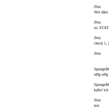
iNst:
Wer alles
iNst:
so, STAT
iNst:
check 1, 
iNst:
SpongeB
sdfg sdfg 
SpongeB
hallo! ich
iNst:
test