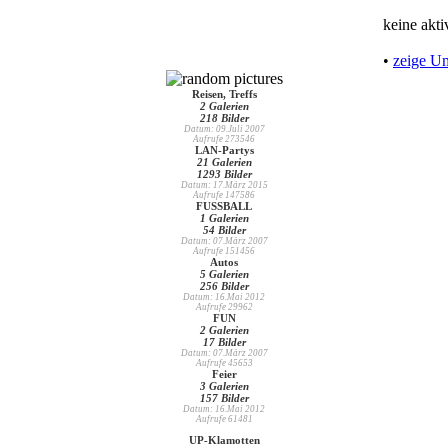
keine akt
•
zeige U
Reisen, Treffs
2 Galerien
218 Bilder
Datum: 09.Juli 2007
Aufrufe 273546
LAN-Partys
21 Galerien
1293 Bilder
Datum: 17.März 2015
Aufrufe 147586
FUSSBALL
1 Galerien
54 Bilder
Datum: 07.März 2007
Aufrufe 151456
Autos
5 Galerien
256 Bilder
Datum: 16.Mai 2012
Aufrufe 29962
FUN
2 Galerien
17 Bilder
Datum: 07.März 2007
Aufrufe 45653
Feier
3 Galerien
157 Bilder
Datum: 16.Mai 2012
Aufrufe 61481
UP-Klamotten