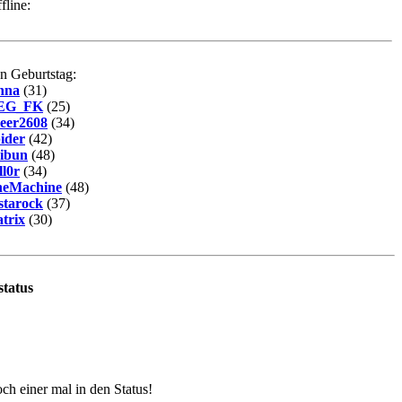
fline:
n Geburtstag:
nna
(31)
EG_FK
(25)
eer2608
(34)
ider
(42)
ibun
(48)
ll0r
(34)
heMachine
(48)
starock
(37)
trix
(30)
status
och einer mal in den Status!