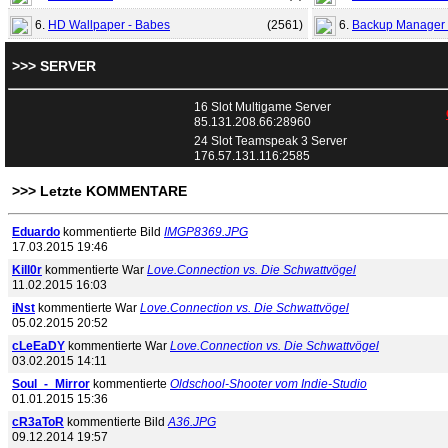
6.
HD Wallpaper - Babes
(
2561
)
6.
Backup Manager
>>> SERVER
16 Slot Multigame Server
85.131.208.66:28960
24 Slot Teamspeak 3 Server
176.57.131.116:2585
>>> Letzte KOMMENTARE
Eduardo
kommentierte Bild
IMGP8369.JPG
17.03.2015 19:46
Kill0r
kommentierte War
Love.Connection vs. Die Schwattvögel
11.02.2015 16:03
iNst
kommentierte War
Love.Connection vs. Die Schwattvögel
05.02.2015 20:52
cLeEaDY
kommentierte War
Love.Connection vs. Die Schwattvögel
03.02.2015 14:11
Soul_-_Mirror
kommentierte
Oldschool-Shooter vom Indie-Studio
01.01.2015 15:36
cR3aToR
kommentierte Bild
A36.JPG
09.12.2014 19:57