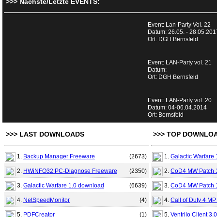
>>> Nächste/Letzte EVENTS:
Event: Lan-Party Vol. 22
Datum: 26.05. - 28.05.201
Ort: DGH Bernsfeld
Event: LAN-Party vol. 21
Datum:
Ort: DGH Bernsfeld
Event: LAN-Party vol. 20
Datum: 04-06.04.2014
Ort: Bernsfeld
>>> LAST DOWNLOADS
>>> TOP DOWNLO
1.
Backup Manager Freeware
(
2673
)
1.
Galactic Warfare
2.
HWiNFO32 PC-Diagnose Freeware
(
2350
)
2.
CoD4 MW Patch 
3.
Galactic Warfare 1.0 download
(
6639
)
3.
CoD4 MW Patch 
4.
NetSpeedMonitor
(
4
)
4.
Call of Duty 4 MP
5.
PDFCreator
(
1
)
5.
Ventrilo Client 3.0