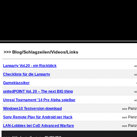
unitedPOINT LAN-Party vol. 20 "The BIG Event
Die 20. Lan steht in den Startloechern.
unitedPOINT LAN-Party vol. 19
Und es geht weiter! Vom 4. bis 6. April 2014 ist wieder LANPARTY angesagt!
>>> Blog/Schlagzeilen/Videos/Links
Lanparty Vol.20 - ein Rückblick
v
Checkliste für die Lanparty
v
Gameklassiker
unitedPOINT Vol. 20 – The next BIG thing
v
Unreal Tournament '14 Pre Alpha spielbar
v
Windows10 Testversion download
Panz
von
Sony Remote Play für Android per Hack
Panz
von
LAN-Lobbies bei CoD Advanced Warfare
Panz
von