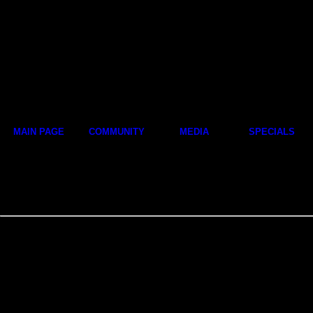
MAIN PAGE
COMMUNITY
MEDIA
SPECIALS
unitedPOINT LAN-Party vol. 22